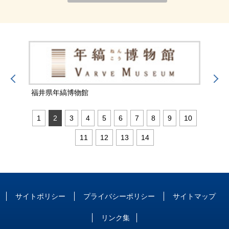
福井県年縞博物館
福井
1
2
3
4
5
6
7
8
9
10
11
12
13
14
サイトポリシー
プライバシーポリシー
サイトマップ
リンク集