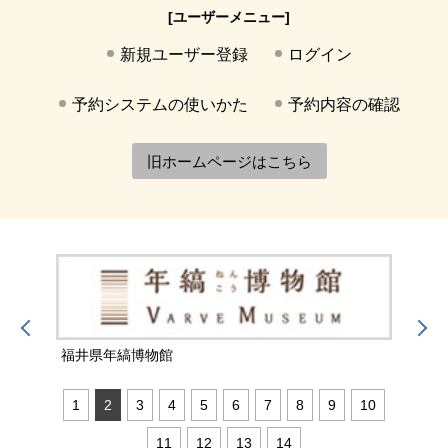
[ユーザーメニュー]
新規ユーザー登録
ログイン
予約システムの使いかた
予約内容の確認
旧ホームページはこちら
福井県年縞博物館
福井
1
2
3
4
5
6
7
8
9
10
11
12
13
14