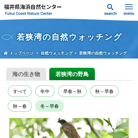
search
menu
若狭湾の自然ウォッチング
トップページ
自然ウォッチング
若狭湾の自然ウォッチング
海の生き物
若狭湾の野鳥
すべて
年中
早春～秋
秋～早春
秋～春
冬～早春