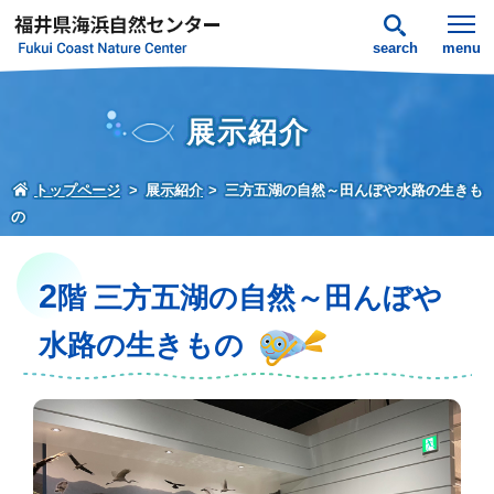
search
menu
展示紹介
トップページ
展示紹介
三方五湖の自然～田んぼや水路の生きも
の
2
階 三方五湖の自然～田んぼや
水路の生きもの