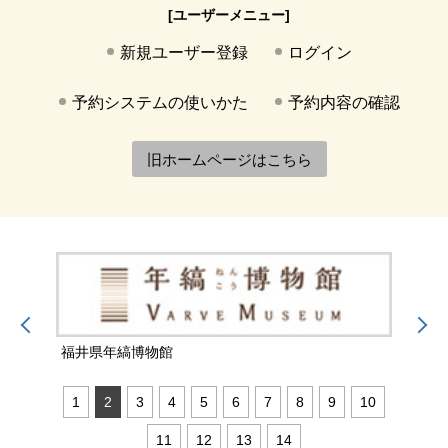
[ユーザーメニュー]
新規ユーザー登録
ログイン
予約システムの使いかた
予約内容の確認
旧ホームページはこちら
福井県年縞博物館
福井
1
2
3
4
5
6
7
8
9
10
11
12
13
14