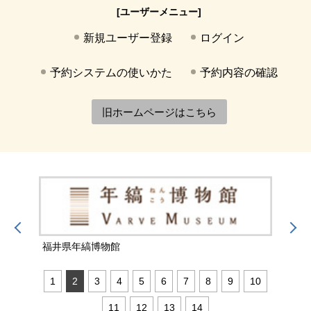
[ユーザーメニュー]
新規ユーザー登録
ログイン
予約システムの使いかた
予約内容の確認
旧ホームページはこちら
福井県年縞博物館
福井
1
2
3
4
5
6
7
8
9
10
11
12
13
14