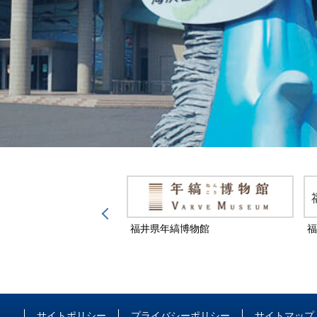
然保護センター
福井県年縞博物館
福
サイトポリシー
プライバシーポリシー
サイトマップ