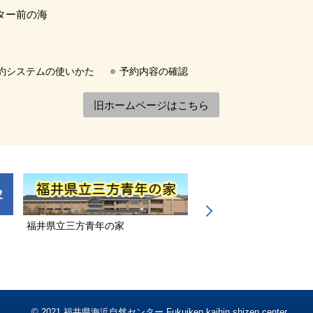
ター前の海
約システムの使いかた
予約内容の確認
旧ホームページはこちら
福井県立三方青年の家
若狭三方縄文博物館
© 2021 福井県海浜自然センター Fukuiken kaihin shizen center.