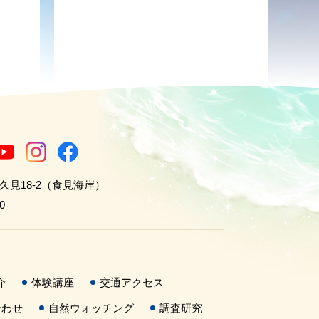
世久見18-2（食見海岸）
0
介
体験講座
交通アクセス
合わせ
自然ウォッチング
調査研究