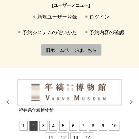
[ユーザーメニュー]
新規ユーザー登録
ログイン
予約システムの使いかた
予約内容の確認
旧ホームページはこちら
福井県年縞博物館
福井
1
2
3
4
5
6
7
8
9
10
11
12
13
14