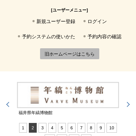
[ユーザーメニュー]
新規ユーザー登録
ログイン
予約システムの使いかた
予約内容の確認
旧ホームページはこちら
福井県年縞博物館
福井
1
2
3
4
5
6
7
8
9
10