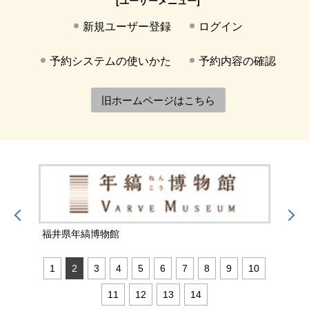
[ユーザーメニュー]
新規ユーザー登録
ログイン
予約システムの使いかた
予約内容の確認
旧ホームページはこちら
福井県年縞博物館
福井
1
2
3
4
5
6
7
8
9
10
11
12
13
14