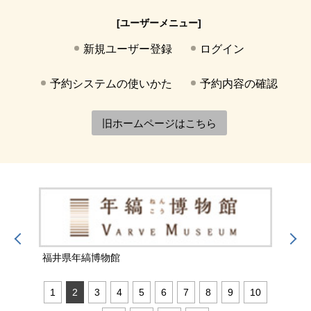
[ユーザーメニュー]
新規ユーザー登録
ログイン
予約システムの使いかた
予約内容の確認
旧ホームページはこちら
福井県年縞博物館
福井
1
2
3
4
5
6
7
8
9
10