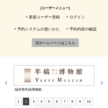
[ユーザーメニュー]
新規ユーザー登録
ログイン
予約システムの使いかた
予約内容の確認
旧ホームページはこちら
福井県年縞博物館
福井
1
2
3
4
5
6
7
8
9
10