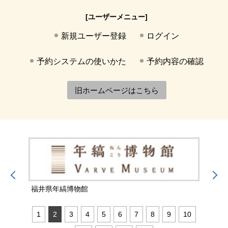
[ユーザーメニュー]
新規ユーザー登録
ログイン
予約システムの使いかた
予約内容の確認
旧ホームページはこちら
福井県年縞博物館
福井
1
2
3
4
5
6
7
8
9
10