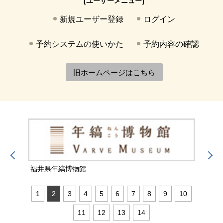
[ユーザーメニュー]
新規ユーザー登録
ログイン
予約システムの使いかた
予約内容の確認
旧ホームページはこちら
福井県年縞博物館
福井
1
2
3
4
5
6
7
8
9
10
11
12
13
14