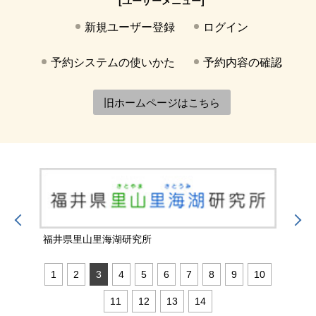
[ユーザーメニュー]
新規ユーザー登録
ログイン
予約システムの使いかた
予約内容の確認
旧ホームページはこちら
福井県里山里海湖研究所
国立
1
2
3
4
5
6
7
8
9
10
11
12
13
14