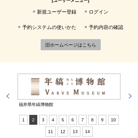
[ユーザーメニュー]
新規ユーザー登録
ログイン
予約システムの使いかた
予約内容の確認
旧ホームページはこちら
福井県年縞博物館
福井
1
2
3
4
5
6
7
8
9
10
11
12
13
14