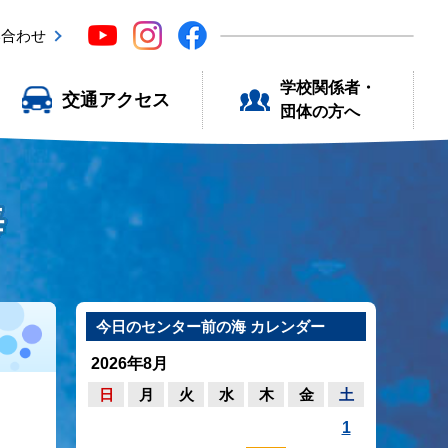
い合わせ
学校関係者・
交通アクセス
団体の方へ
海
今日のセンター前の海 カレンダー
2026年8月
日
月
火
水
木
金
土
1