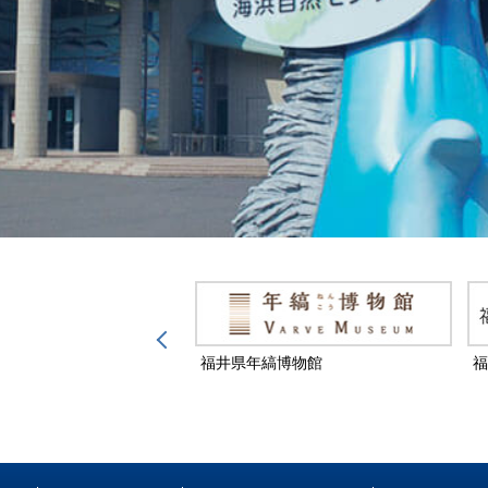
然保護センター
福井県年縞博物館
福