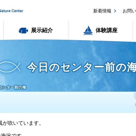
新着情報
お問
展示紹介
体験講座
今日のセンター前の
のセンター前の海
の風が吹いています。
な海況です。