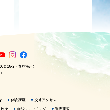
世久見18-2（食見海岸）
0
介
体験講座
交通アクセス
合わせ
自然ウォッチング
調査研究