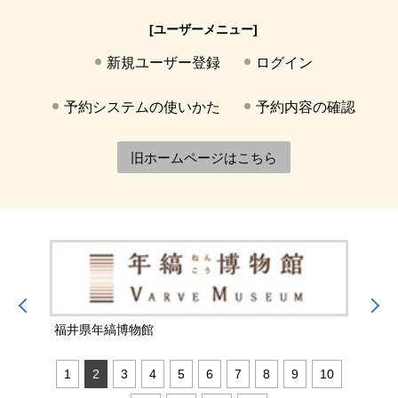
[ユーザーメニュー]
新規ユーザー登録
ログイン
予約システムの使いかた
予約内容の確認
旧ホームページはこちら
福井県年縞博物館
福井
1
2
3
4
5
6
7
8
9
10