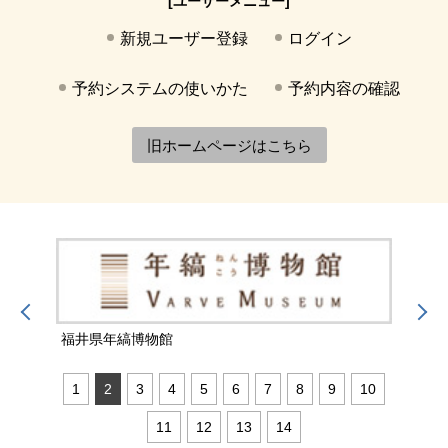
[ユーザーメニュー]
新規ユーザー登録
ログイン
予約システムの使いかた
予約内容の確認
旧ホームページはこちら
福井県年縞博物館
福井
1
2
3
4
5
6
7
8
9
10
11
12
13
14