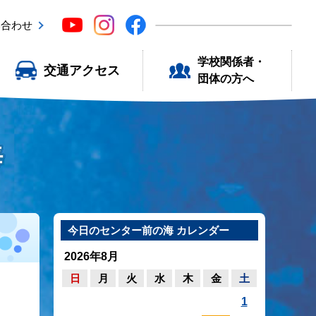
い合わせ
学校関係者・
交通アクセス
団体の方へ
海
今日のセンター前の海 カレンダー
2026年8月
日
月
火
水
木
金
土
1