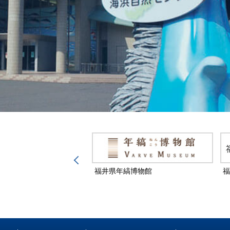
然保護センター
福井県年縞博物館
福