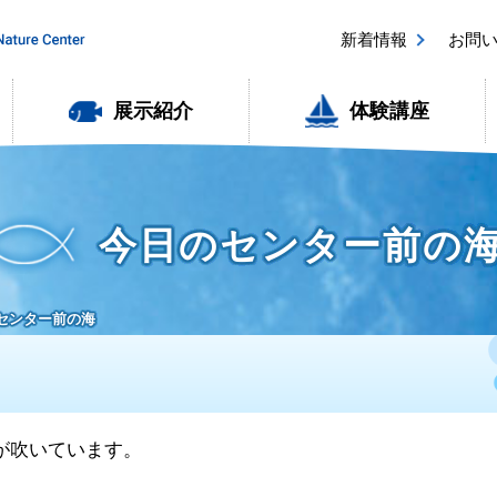
新着情報
お問
展示紹介
体験講座
今日のセンター前の
のセンター前の海
風が吹いています。