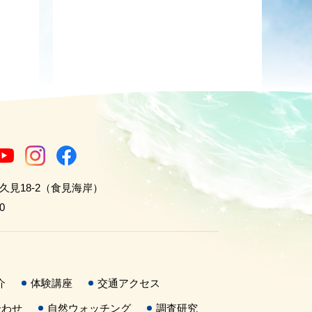
世久見18-2（食見海岸）
0
介
体験講座
交通アクセス
合わせ
自然ウォッチング
調査研究