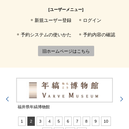
[ユーザーメニュー]
新規ユーザー登録
ログイン
予約システムの使いかた
予約内容の確認
旧ホームページはこちら
福井県年縞博物館
福井
1
2
3
4
5
6
7
8
9
10