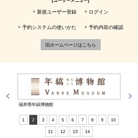
[ユーザーメニュー]
新規ユーザー登録
ログイン
予約システムの使いかた
予約内容の確認
旧ホームページはこちら
福井県年縞博物館
福井
1
2
3
4
5
6
7
8
9
10
11
12
13
14