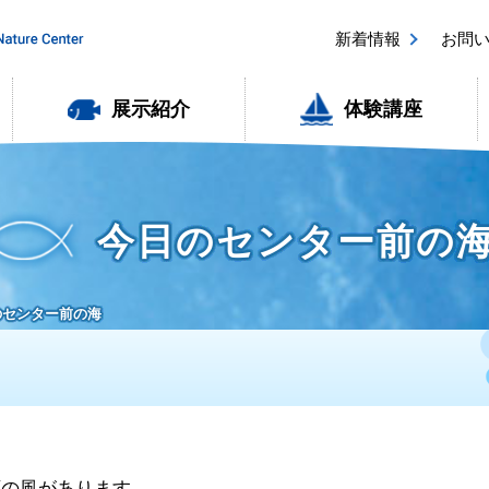
新着情報
お問
展示紹介
体験講座
今日のセンター前の
日のセンター前の海
北西の風があります。