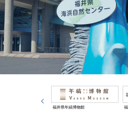
然保護センター
福井県年縞博物館
福