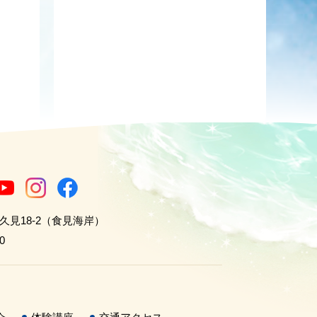
世久見18-2（食見海岸）
0