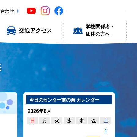
い合わせ
学校関係者・
交通アクセス
団体の方へ
海
今日のセンター前の海 カレンダー
2026年8月
日
月
火
水
木
金
土
1