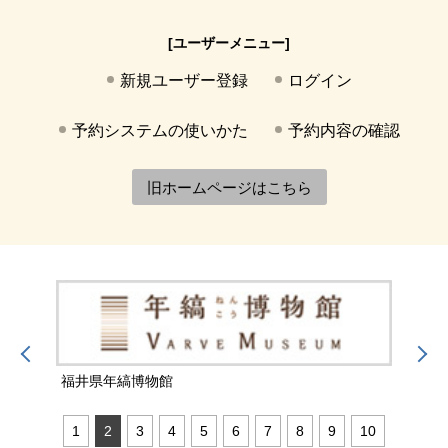
[ユーザーメニュー]
新規ユーザー登録
ログイン
予約システムの使いかた
予約内容の確認
旧ホームページはこちら
福井県年縞博物館
福井
1
2
3
4
5
6
7
8
9
10