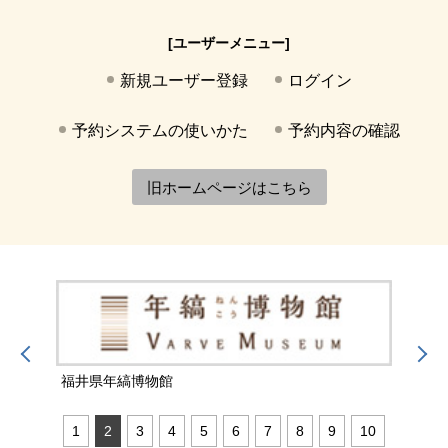
[ユーザーメニュー]
新規ユーザー登録
ログイン
予約システムの使いかた
予約内容の確認
旧ホームページはこちら
福井県年縞博物館
福井
1
2
3
4
5
6
7
8
9
10