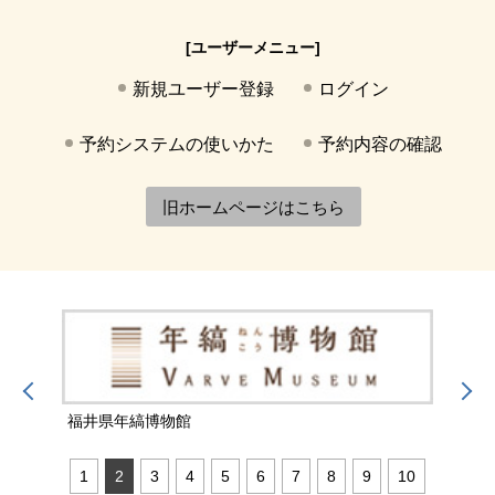
[ユーザーメニュー]
新規ユーザー登録
ログイン
予約システムの使いかた
予約内容の確認
旧ホームページはこちら
福井県年縞博物館
福井
1
2
3
4
5
6
7
8
9
10