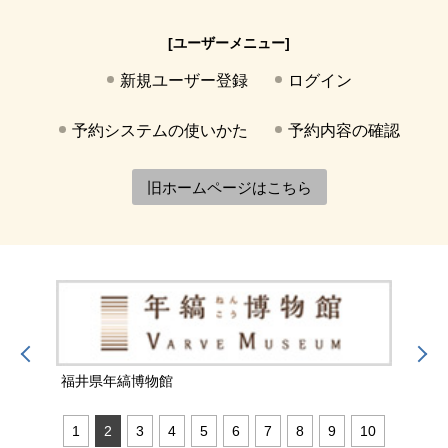
[ユーザーメニュー]
新規ユーザー登録
ログイン
予約システムの使いかた
予約内容の確認
旧ホームページはこちら
福井県年縞博物館
福井
1
2
3
4
5
6
7
8
9
10