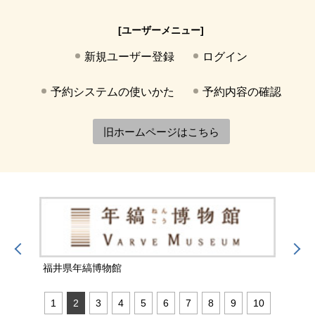
[ユーザーメニュー]
新規ユーザー登録
ログイン
予約システムの使いかた
予約内容の確認
旧ホームページはこちら
福井県年縞博物館
福井
1
2
3
4
5
6
7
8
9
10