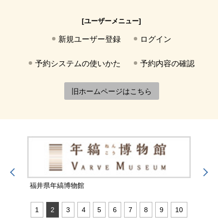
[ユーザーメニュー]
新規ユーザー登録
ログイン
予約システムの使いかた
予約内容の確認
旧ホームページはこちら
福井県年縞博物館
福井
1
2
3
4
5
6
7
8
9
10