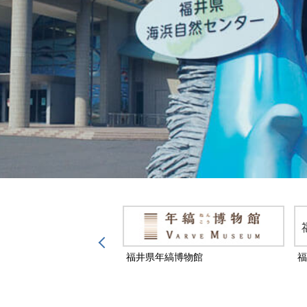
然保護センター
福井県年縞博物館
福