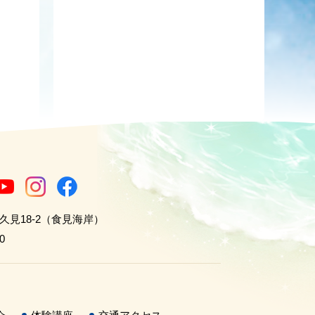
世久見18-2（食見海岸）
0