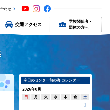
い合わせ
学校関係者・
交通アクセス
団体の方へ
海
今日のセンター前の海 カレンダー
2026年8月
日
月
火
水
木
金
土
1