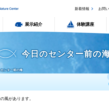
新着情報
お問
展示紹介
体験講座
今日のセンター前の
日のセンター前の海
南東の風があります。