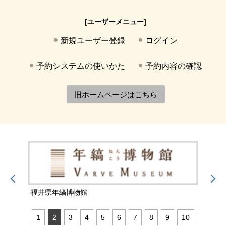
[ユーザーメニュー]
新規ユーザー登録
ログイン
予約システムの使いかた
予約内容の確認
旧ホームページはこちら
福井県年縞博物館
福井
1
2
3
4
5
6
7
8
9
10