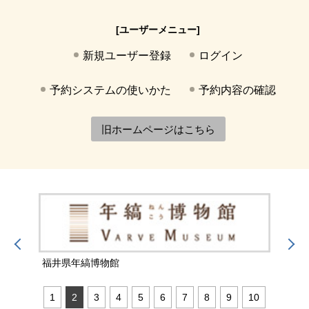
[ユーザーメニュー]
新規ユーザー登録
ログイン
予約システムの使いかた
予約内容の確認
旧ホームページはこちら
福井県年縞博物館
福井
1
2
3
4
5
6
7
8
9
10