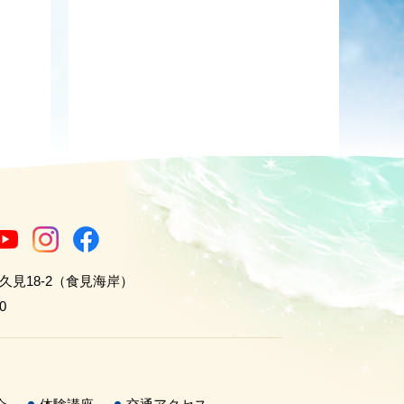
世久見18-2（食見海岸）
0