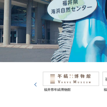
然保護センター
福井県年縞博物館
福