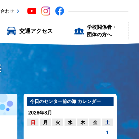
い合わせ
学校関係者・
交通アクセス
団体の方へ
海
今日のセンター前の海 カレンダー
2026年8月
日
月
火
水
木
金
土
1