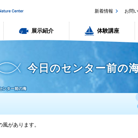
新着情報
お問
展示紹介
体験講座
今日のセンター前の
のセンター前の海
西の風があります。