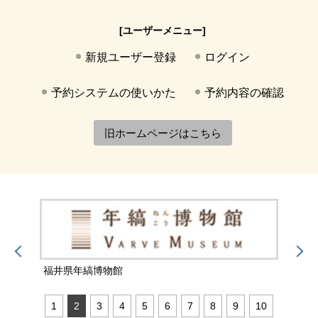
[ユーザーメニュー]
新規ユーザー登録
ログイン
予約システムの使いかた
予約内容の確認
旧ホームページはこちら
福井県年縞博物館
福井
1
2
3
4
5
6
7
8
9
10