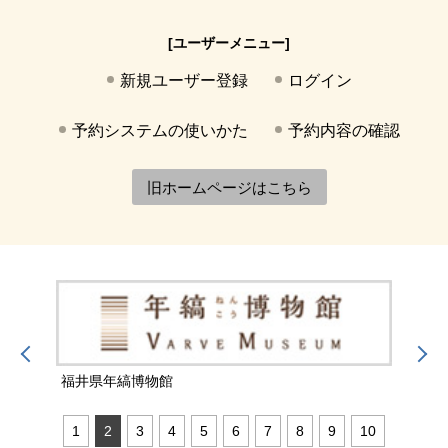
[ユーザーメニュー]
新規ユーザー登録
ログイン
予約システムの使いかた
予約内容の確認
旧ホームページはこちら
福井県年縞博物館
福井
1
2
3
4
5
6
7
8
9
10