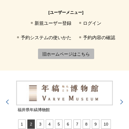
[ユーザーメニュー]
新規ユーザー登録
ログイン
予約システムの使いかた
予約内容の確認
旧ホームページはこちら
福井県年縞博物館
福井
1
2
3
4
5
6
7
8
9
10