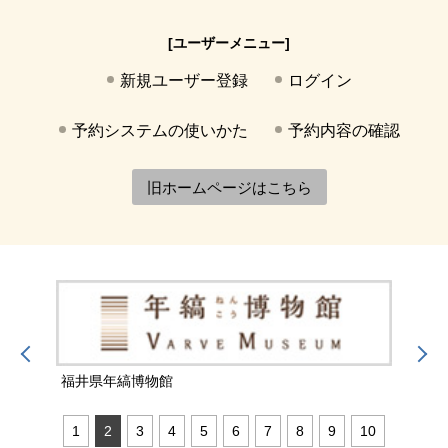
[ユーザーメニュー]
新規ユーザー登録
ログイン
予約システムの使いかた
予約内容の確認
旧ホームページはこちら
福井県年縞博物館
福井
1
2
3
4
5
6
7
8
9
10