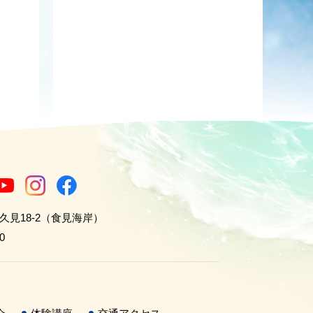
世久見18-2（食見海岸）
0