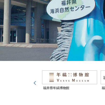
然保護センター
福井県年縞博物館
福