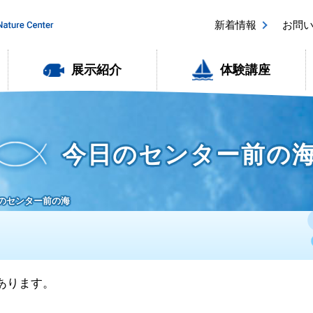
新着情報
お問
展示紹介
体験講座
今日のセンター前の
8日のセンター前の海
があります。