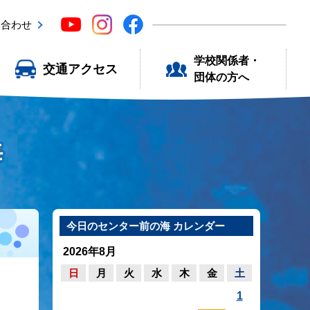
い合わせ
学校関係者・
交通アクセス
団体の方へ
海
今日のセンター前の海 カレンダー
2026年8月
日
月
火
水
木
金
土
1