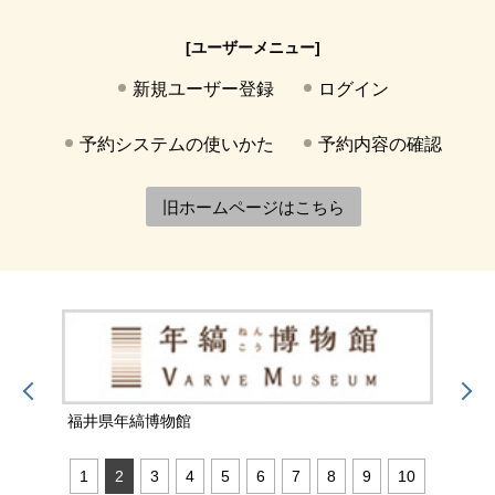
[ユーザーメニュー]
新規ユーザー登録
ログイン
予約システムの使いかた
予約内容の確認
旧ホームページはこちら
福井県年縞博物館
福井
1
2
3
4
5
6
7
8
9
10