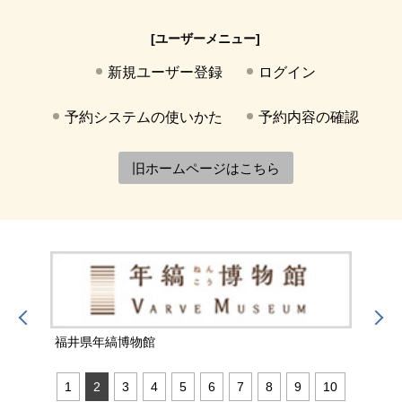
[ユーザーメニュー]
新規ユーザー登録
ログイン
予約システムの使いかた
予約内容の確認
旧ホームページはこちら
福井県年縞博物館
福井
1
2
3
4
5
6
7
8
9
10