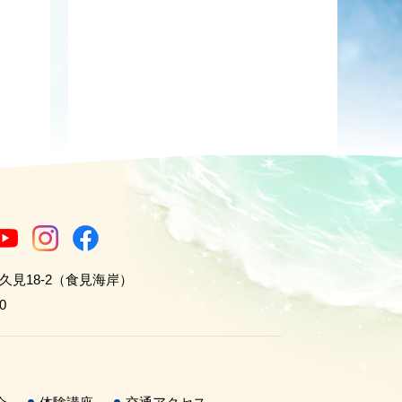
世久見18-2（食見海岸）
0