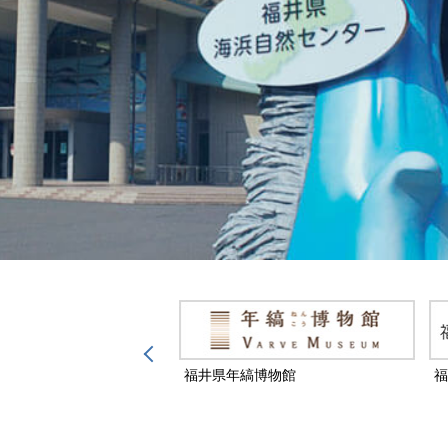
然保護センター
福井県年縞博物館
福