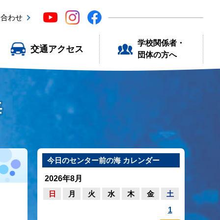
い合わせ
学校関係者・
交通アクセス
団体の方へ
海
今日のセンター前の海 カレンダー
2026年8月
日
月
火
水
木
金
土
1