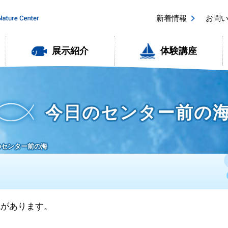
新着情報
お問
展示紹介
体験講座
今日のセンター前の
日のセンター前の海
風があります。