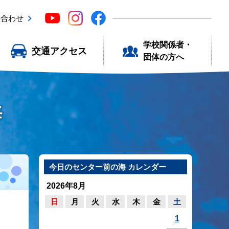
い合わせ
学校関係者・
交通アクセス
団体の方へ
海
今日のセンター前の海 カレンダー
2026年8月
日
月
火
水
木
金
土
1