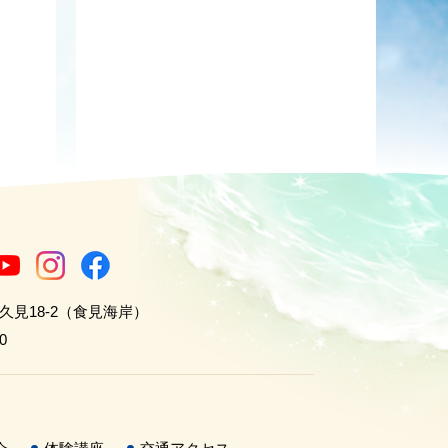
世久見18-2（食見海岸）
0