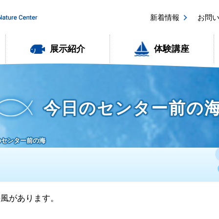
新着情報
お問
展示紹介
体験講座
今日のセンター前の
日のセンター前の海
東の風があります。