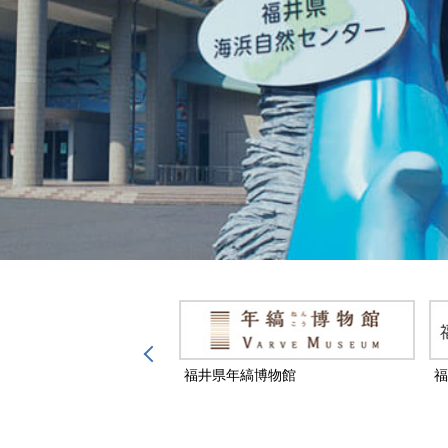
然保護センター
福井県年縞博物館
福