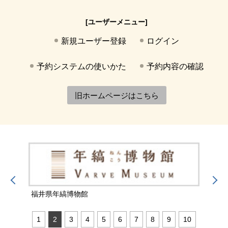
[ユーザーメニュー]
新規ユーザー登録
ログイン
予約システムの使いかた
予約内容の確認
旧ホームページはこちら
福井県年縞博物館
福井
1
2
3
4
5
6
7
8
9
10