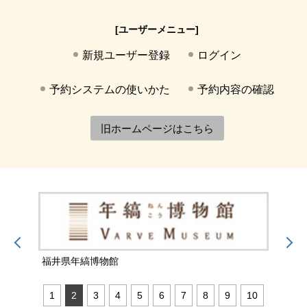
[ユーザーメニュー]
新規ユーザー登録
ログイン
予約システムの使いかた
予約内容の確認
旧ホームページはこちら
福井県年縞博物館
福井
1
2
3
4
5
6
7
8
9
10