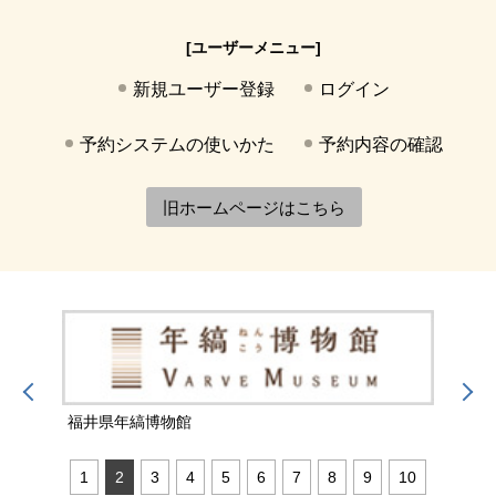
[ユーザーメニュー]
新規ユーザー登録
ログイン
予約システムの使いかた
予約内容の確認
旧ホームページはこちら
福井県年縞博物館
福井
1
2
3
4
5
6
7
8
9
10