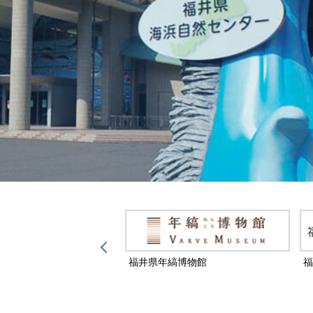
然保護センター
福井県年縞博物館
福