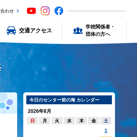
い合わせ
学校関係者・
交通アクセス
団体の方へ
海
今日のセンター前の海 カレンダー
2026年8月
日
月
火
水
木
金
土
1