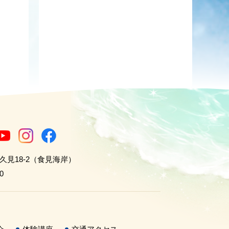
世久見18-2（食見海岸）
0