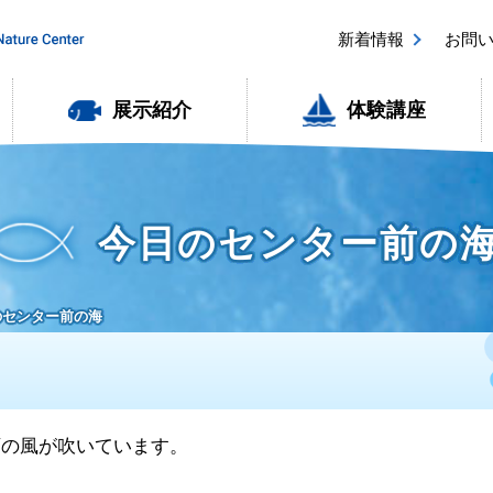
新着情報
お問
展示紹介
体験講座
今日のセンター前の
日のセンター前の海
北西の風が吹いています。