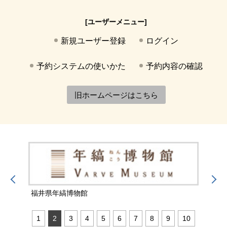
[ユーザーメニュー]
新規ユーザー登録
ログイン
予約システムの使いかた
予約内容の確認
旧ホームページはこちら
福井県年縞博物館
福井
1
2
3
4
5
6
7
8
9
10