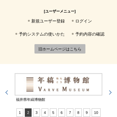
[ユーザーメニュー]
新規ユーザー登録
ログイン
予約システムの使いかた
予約内容の確認
旧ホームページはこちら
福井県年縞博物館
福井
1
2
3
4
5
6
7
8
9
10