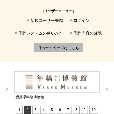
[ユーザーメニュー]
新規ユーザー登録
ログイン
予約システムの使いかた
予約内容の確認
旧ホームページはこちら
福井県年縞博物館
福井
1
2
3
4
5
6
7
8
9
10