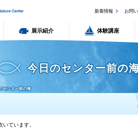
新着情報
お問
展示紹介
体験講座
今日のセンター前の
8日のセンター前の海
が吹いています。