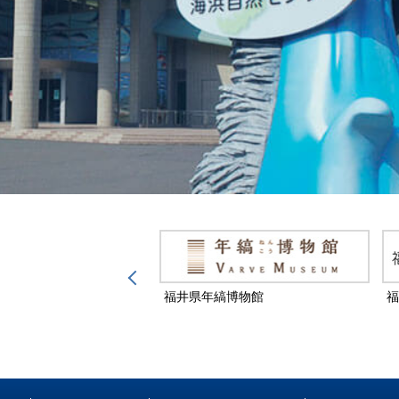
然保護センター
福井県年縞博物館
福