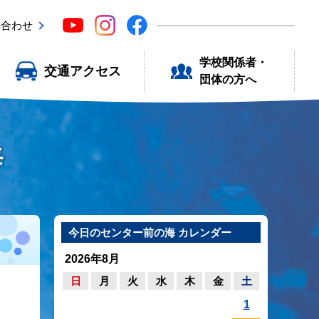
い合わせ
学校関係者・
交通アクセス
団体の方へ
海
今日のセンター前の海 カレンダー
2026年8月
日
月
火
水
木
金
土
1