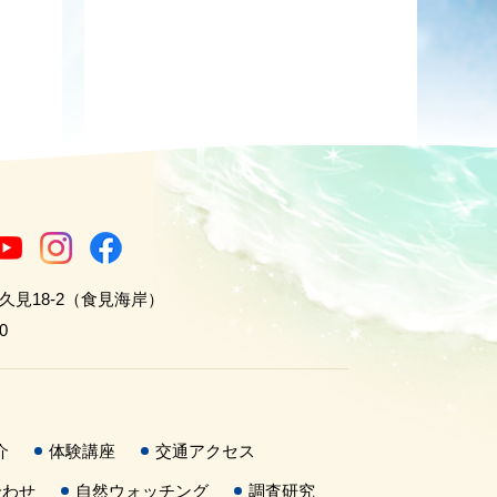
世久見18-2（食見海岸）
0
介
体験講座
交通アクセス
合わせ
自然ウォッチング
調査研究